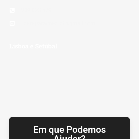
939 823 579
lidereparacoes.pt@gmail.com
Lisboa e Setúbal
Em que Podemos
Ajudar?