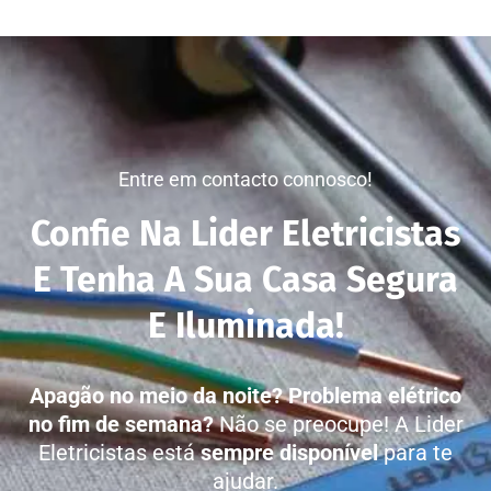
Entre em contacto connosco!
Confie Na Lider Eletricistas
E Tenha A Sua Casa Segura
E Iluminada!
Apagão no meio da noite?
Problema elétrico
no fim de semana?
Não se preocupe! A Lider
Eletricistas está
sempre disponível
para te
ajudar.