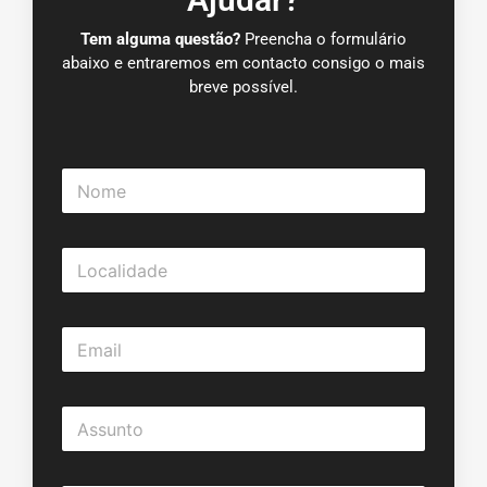
Tem alguma questão?
Preencha o formulário
abaixo e entraremos em contacto consigo o mais
breve possível.
N
o
m
e
L
*
o
c
a
E
l
m
i
a
d
i
a
A
l
d
s
*
e
s
*
u