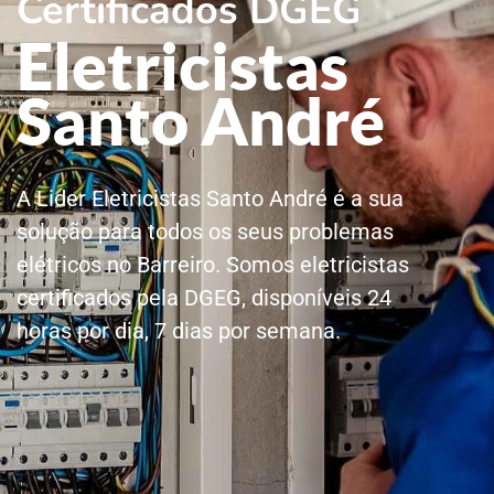
Certificados DGEG
Eletricistas
Santo André
A Lider Eletricistas Santo André é a sua
solução para todos os seus problemas
elétricos no Barreiro. Somos eletricistas
certificados pela DGEG, disponíveis 24
horas por dia, 7 dias por semana.