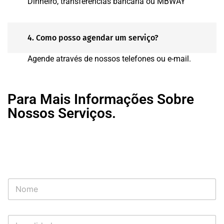
Dinheiro, transferências bancaria ou MBWAY
4. Como posso agendar um serviço?
Agende através de nossos telefones ou e-mail.
Para Mais Informações Sobre
Nossos Serviços.
N
o
m
e
L
*