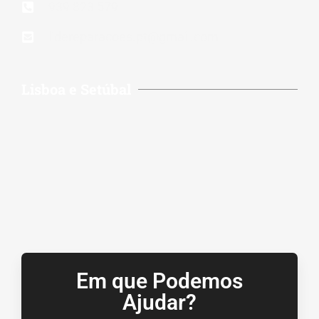
939 823 579
lidereparacoes.pt@gmail.com
Lisboa e Setúbal
Em que Podemos
Ajudar?