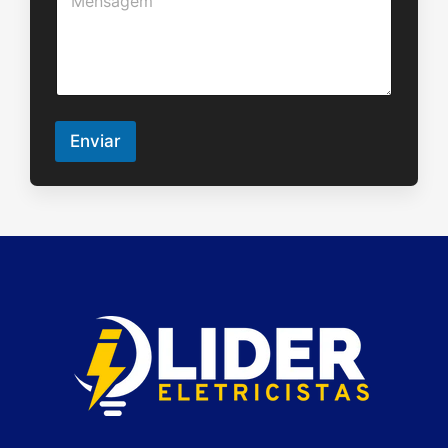
e
t
n
o
s
a
g
e
m
Enviar