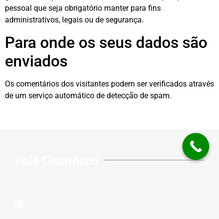
pessoal que seja obrigatório manter para fins
administrativos, legais ou de segurança.
Para onde os seus dados são
enviados
Os comentários dos visitantes podem ser verificados através
de um serviço automático de detecção de spam.
Rate this page
Fale Connosco
24 Horas 7 Dias Por Semana
210 117 140