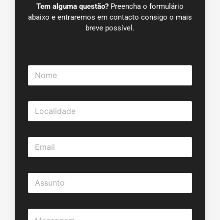
Tem alguma questão?
Preencha o formulário
abaixo e entraremos em contacto consigo o mais
breve possível.
N
o
m
e
L
*
o
c
a
E
l
m
i
a
d
i
a
A
l
d
s
*
e
s
*
u
M
n