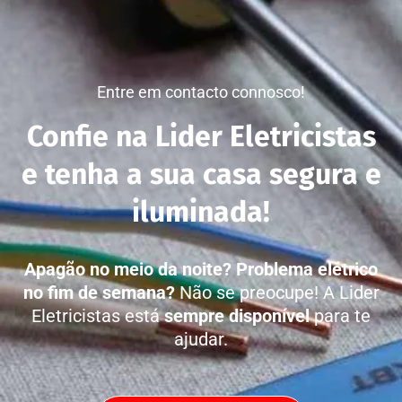
Entre em contacto connosco!
Confie na Lider Eletricistas
e tenha a sua casa segura e
iluminada!
Apagão no meio da noite?
Problema elétrico
no fim de semana?
Não se preocupe! A Lider
Eletricistas está
sempre disponível
para te
ajudar.