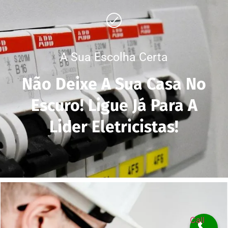
A Sua Escolha Certa
Não Deixe A Sua Casa No
Escuro! Ligue Já Para A
Lider Eletricistas!
Call