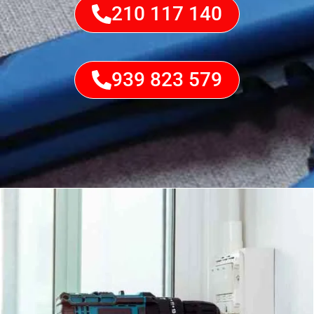
210 117 140
939 823 579