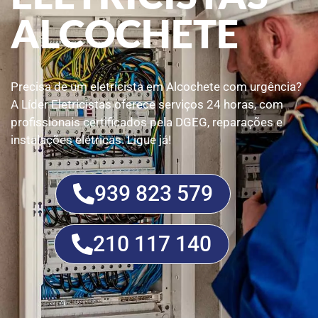
ALCOCHETE
Precisa de um eletricista em Alcochete com urgência?
A Líder Eletricistas oferece serviços 24 horas, com
profissionais certificados pela DGEG, reparações e
instalações elétricas. Ligue já!
939 823 579
210 117 140