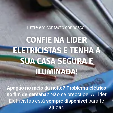
Entre em contacto connosco!
CONFIE NA LIDER
ELETRICISTAS E TENHA A
SUA CASA SEGURA E
ILUMINADA!
Apagão no meio da noite?
Problema elétrico
no fim de semana?
Não se preocupe! A Lider
Eletricistas está
sempre disponível
para te
ajudar.