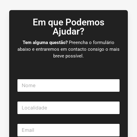
Em que Podemos
Ajudar?
Tem alguma questão?
Preencha o formulário
abaixo e entraremos em contacto consigo o mais
breve possível.
N
o
m
e
L
*
o
c
a
E
l
m
i