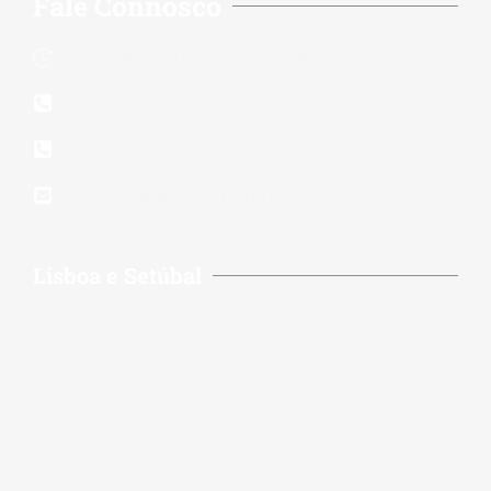
Fale Connosco
24 Horas 7 Dias Por Semana
210 117 140
939 823 579
lidereparacoes.pt@gmail.com
Lisboa e Setúbal