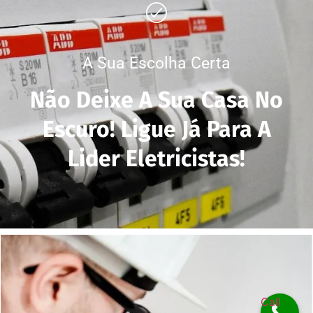
A Sua Escolha Certa
Não Deixe A Sua Casa No
Escuro! Ligue Já Para A
Lider Eletricistas!
Call