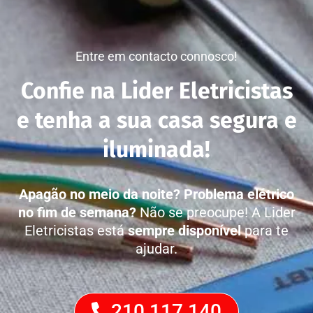
Entre em contacto connosco!
Confie na Lider Eletricistas
e tenha a sua casa segura e
iluminada!
Apagão no meio da noite?
Problema elétrico
no fim de semana?
Não se preocupe! A Lider
Eletricistas está
sempre disponível
para te
ajudar.
210 117 140