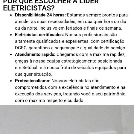
POR QUE ESCOLHER A LÍDER
ELETRICISTAS?
Disponibilidade 24 horas:
Estamos sempre prontos para
atender às suas necessidades, em qualquer hora do dia
ou da noite, inclusive em feriados e finais de semana.
Eletricistas certificados:
Nossos profissionais são
altamente qualificados e experientes, com certificação
DGEG, garantindo a segurança e a qualidade do serviço.
Atendimento rápido:
Chegamos com a máxima rapidez,
graças à nossa equipa estrategicamente posicionada
em Setúbal e à nossa frota de veículos equipados para
qualquer situação.
Profissionalismo:
Nossos eletricistas são
comprometidos com a excelência no atendimento e na
execução dos serviços, tratando você e seu patrimônio
com o máximo respeito e cuidado.
Orçamentos transparentes:
Oferecemos orçamentos
detalhados e sem surpresas, para que saiba exatamente
o que está contratando e quanto vai pagar sem custos
ocultos.