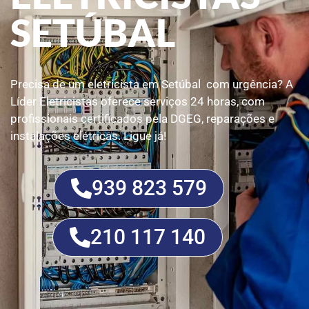
SETÚBAL
Precisa de um eletricista em Setúbal com urgência? A
Líder Eletricistas oferece serviços 24 horas, com
profissionais certificados pela DGEG, reparações e
instalações elétricas. Ligue já!
939 823 579
210 117 140