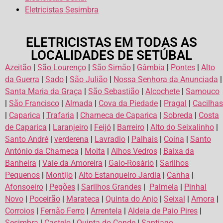
Eletricistas Sesimbra
ELETRICISTAS EM TODAS AS
LOCALIDADES DE SETÚBAL
Azeitão
|
São Lourenço
|
São Simão
|
Gâmbia
|
Pontes
|
Alto
da Guerra
|
Sado
|
São Julião
|
Nossa Senhora da Anunciada
|
Santa Maria da Graça
|
São Sebastião
|
Alcochete
|
Samouco
|
São Francisco
|
Almada
|
Cova da Piedade
|
Pragal
|
Cacilhas
|
Caparica
|
Trafaria
|
Charneca de Caparica
|
Sobreda
|
Costa
de Caparica
|
Laranjeiro
|
Feijó
|
Barreiro
|
Alto do Seixalinho
|
Santo André
|
verderena
|
Lavradio
|
Palhais
|
Coina
|
Santo
António da Charneca
|
Moita
|
Alhos Vedros
|
Baixa da
Banheira
|
Vale da Amoreira
|
Gaio-Rosário
|
Sarilhos
Pequenos
|
Montijo
|
Alto Estanqueiro Jardia
|
Canha
|
Afonsoeiro
|
Pegões
|
Sarilhos Grandes
|
Palmela
|
Pinhal
Novo
|
Poceirão
|
Marateca
|
Quinta do Anjo
|
Seixal
|
Amora
|
Corroios
|
Fernão Ferro
|
Arrentela
|
Aldeia de Paio Pires
|
Sesimbra
|
Castelo
|
Quinta do Conde
|
Santiago