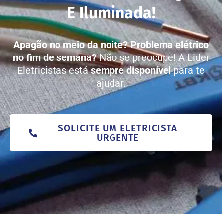
E Iluminada!
Apagão no meio da noite?
Problema elétrico
no fim de semana?
Não se preocupe! A Lider
Eletricistas está
sempre disponível
para te
ajudar.
SOLICITE UM ELETRICISTA
URGENTE