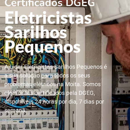
Certificados DGEG
Eletricistas
Sarilhos
Pequenos
A Lider Eletricistas Sarilhos Pequenos é
a sua solução para todos os seus
problemas elétricos na Moita. Somos
eletricistas certificados pela DGEG,
disponíveis 24 horas por dia, 7 dias por
semana.