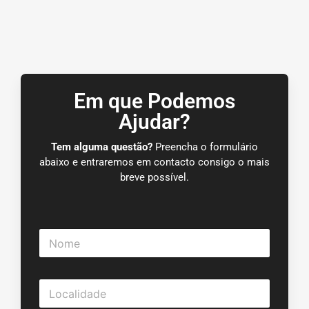
Em que Podemos
Ajudar?
Tem alguma questão?
Preencha o formulário
abaixo e entraremos em contacto consigo o mais
breve possível.
N
o
m
e
L
*
o