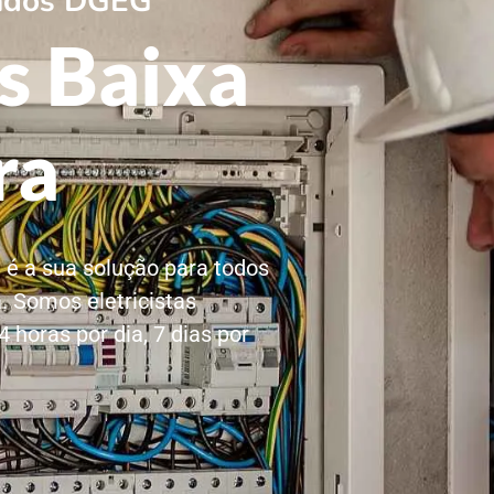
icados DGEG
as Baixa
ra
a é a sua solução para todos
. Somos eletricistas
 horas por dia, 7 dias por