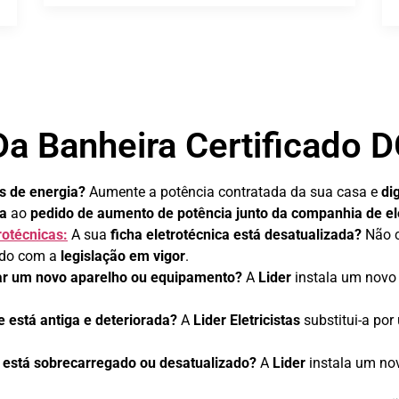
 Da Banheira Certificado 
s de energia?
Aumente a potência contratada da sua casa e
di
ca
ao
pedido de aumento de potência junto da companhia de el
rotécnicas:
A sua
ficha eletrotécnica está desatualizada?
Não c
ordo com a
legislação em vigor
.
lar um novo aparelho ou equipamento?
A
Lider
instala um novo 
 está antiga e deteriorada?
A
Lider Eletricistas
substitui-a po
o está sobrecarregado ou desatualizado?
A
Lider
instala um nov