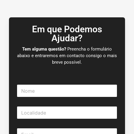
Em que Podemos
Ajudar?
Tem alguma questão?
Preencha o formulário
abaixo e entraremos em contacto consigo o mais
breve possível.
N
o
m
e
L
*
o
c
a
E
l