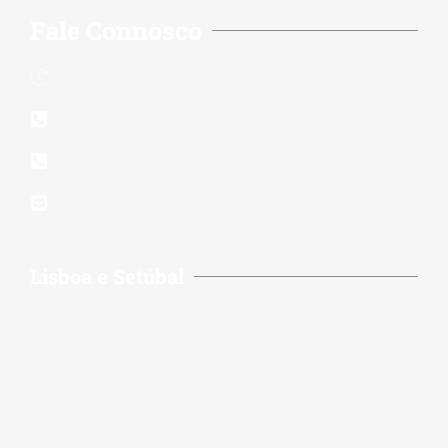
Fale Connosco
24 Horas 7 Dias Por Semana
210 117 140
939 823 579
lidereparacoes.pt@gmail.com
Lisboa e Setúbal