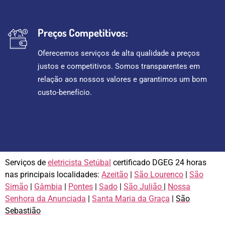
Preços Competitivos:
Oferecemos serviços de alta qualidade a preços
justos e competitivos. Somos transparentes em
relação aos nossos valores e garantimos um bom
custo-benefício.
Serviços de
eletricista Setúbal
certificado DGEG 24 horas
nas principais localidades:
Azeitão
|
São Lourenço
|
São
Simão
|
Gâmbia
|
Pontes
|
Sado
|
São Julião
|
Nossa
Senhora da Anunciada
|
Santa Maria da Graça
|
São
Sebastião