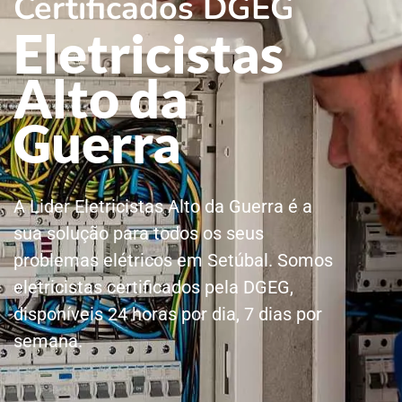
Certificados DGEG
Eletricistas
Alto da
Guerra
A Lider Eletricistas Alto da Guerra é a
sua solução para todos os seus
problemas elétricos em Setúbal. Somos
eletricistas certificados pela DGEG,
disponíveis 24 horas por dia, 7 dias por
semana.