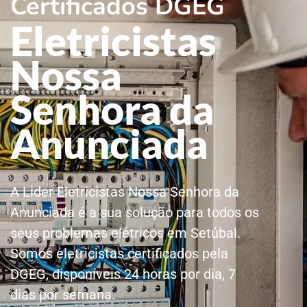
Certificados DGEG
Eletricistas
Nossa
Senhora da
Anunciada
A Lider Eletricistas Nossa Senhora da
Anunciada é a sua solução para todos os
seus problemas elétricos em Setúbal.
Somos eletricistas certificados pela
DGEG, disponíveis 24 horas por dia, 7
dias por semana.