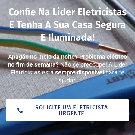
Confie Na Lider Eletricistas
E Tenha A Sua Casa Segura
E Iluminada!
Apagão no meio da noite?
Problema elétrico
no fim de semana?
Não se preocupe! A Lider
Eletricistas está
sempre disponível
para te
ajudar.
SOLICITE UM ELETRICISTA
URGENTE