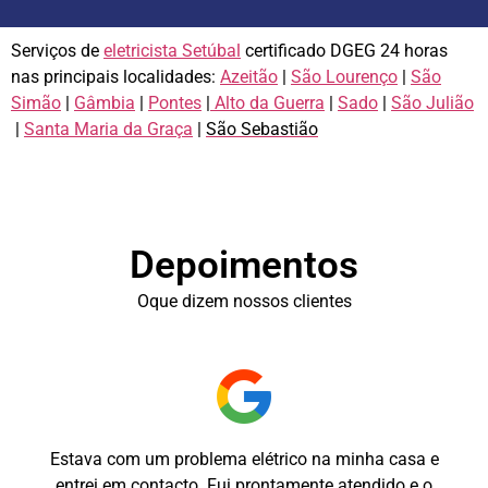
Serviços de
eletricista Setúbal
certificado DGEG 24 horas
nas principais localidades:
Azeitão
|
São Lourenço
|
São
Simão
|
Gâmbia
|
Pontes
|
Alto da Guerra
|
Sado
|
São Julião
|
Santa Maria da Graça
|
São Sebastião
Depoimentos
Oque dizem nossos clientes
Estava com um problema elétrico na minha casa e
entrei em contacto. Fui prontamente atendido e o