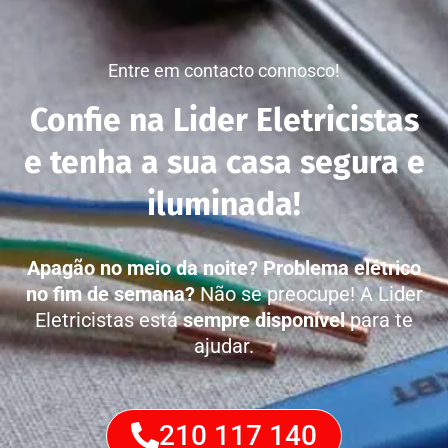
Entre em contacto connosco!
Confie na Lider Eletricistas
e tenha a sua casa segura e
iluminada!
Apagão no meio da noite?
Problema elétrico
no fim de semana?
Não se preocupe! A Lider
Eletricistas está
sempre disponível
para te
ajudar.
210 117 140