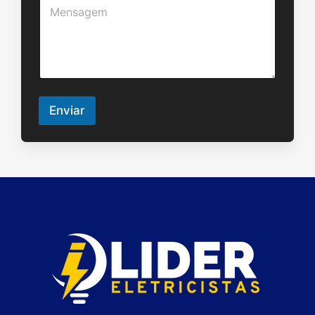
n
e
t
n
o
s
a
g
e
m
Enviar