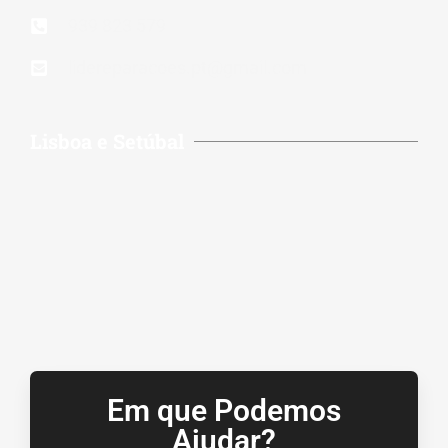
939 823 579
lidereparacoes.pt@gmail.com
Lisboa e Setúbal
Em que Podemos
Ajudar?