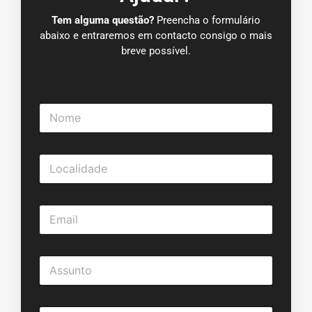
Tem alguma questão?
Preencha o formulário
abaixo e entraremos em contacto consigo o mais
breve possível.
N
o
m
e
L
*
o
c
a
E
l
m
i
a
d
i
a
A
l
d
s
*
e
s
*
u
M