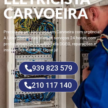
CARVOEIRA
Precisa de um eletricista em Carvoeira com urgência?
A Líder Eletricistas oferece serviços 24 horas, com
profissionais certificados pela DGEG, reparações e
instalações elétricas. Ligue já!
939 823 579
210 117 140