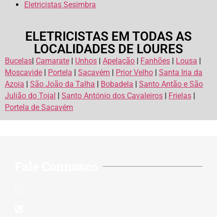
Eletricistas Sesimbra
ELETRICISTAS EM TODAS AS
LOCALIDADES DE LOURES
Bucelas
|
Camarate
|
Unhos
|
Apelação
|
Fanhões
|
Lousa
|
Moscavide
|
Portela
|
Sacavém
|
Prior Velho
|
Santa Iria da
Azoia
|
São João da Talha
|
Bobadela
|
Santo Antão e São
Julião do Tojal
|
Santo António dos Cavaleiros
|
Frielas
|
Portela de Sacavém
Rate this page
Fale Connosco
24 Horas 7 Dias Por Semana
210 117 140