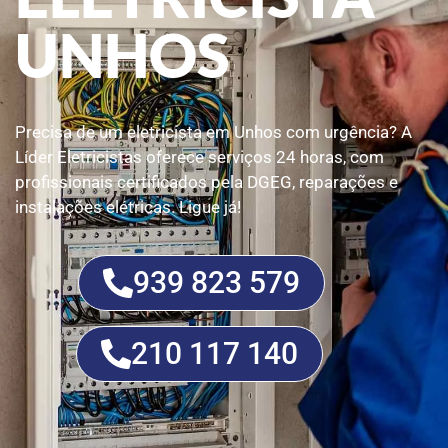
UNHOS
Precisa de um eletricista em Unhos com urgência? A
Líder Eletricistas oferece serviços 24 horas, com
profissionais certificados pela DGEG, reparações e
instalações elétricas. Ligue já!
939 823 579
210 117 140