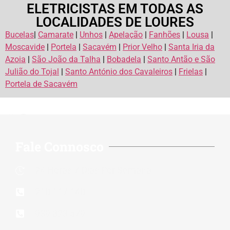
ELETRICISTAS EM TODAS AS
LOCALIDADES DE LOURES
Bucelas
|
Camarate
|
Unhos
|
Apelação
|
Fanhões
|
Lousa
|
Moscavide
|
Portela
|
Sacavém
|
Prior Velho
|
Santa Iria da
Azoia
|
São João da Talha
|
Bobadela
|
Santo Antão e São
Julião do Tojal
|
Santo António dos Cavaleiros
|
Frielas
|
Portela de Sacavém
Rate this page
Fale Connosco
24 Horas 7 Dias Por Semana
210 117 140
939 823 579