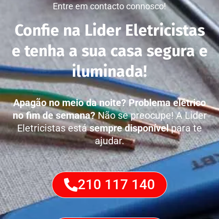
Entre em contacto connosco!
Confie na Lider Eletricistas
e tenha a sua casa segura e
iluminada!
Apagão no meio da noite?
Problema elétrico
no fim de semana?
Não se preocupe! A Lider
Eletricistas está
sempre disponível
para te
ajudar.
210 117 140