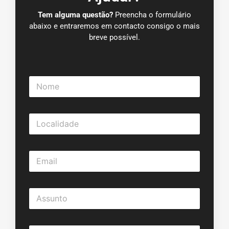
Tem alguma questão?
Preencha o formulário
abaixo e entraremos em contacto consigo o mais
breve possível.
N
o
m
e
L
*
o
c
a
E
l
m
i
a
d
i
a
A
l
d
s
*
e
s
*
u
M