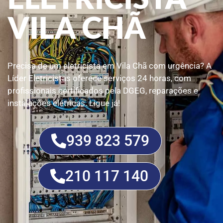
VILA CHÃ
Precisa de um eletricista em Vila Chã com urgência? A
Líder Eletricistas oferece serviços 24 horas, com
profissionais certificados pela DGEG, reparações e
instalações elétricas. Ligue já!
939 823 579
210 117 140