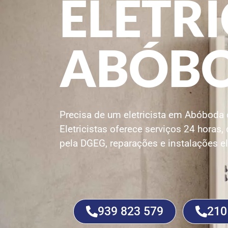
ELETRI
ABÓB
Precisa de um eletricista em Abóboda 
Eletricistas oferece serviços 24 horas,
pela DGEG, reparações e instalações elé
939 823 579
210