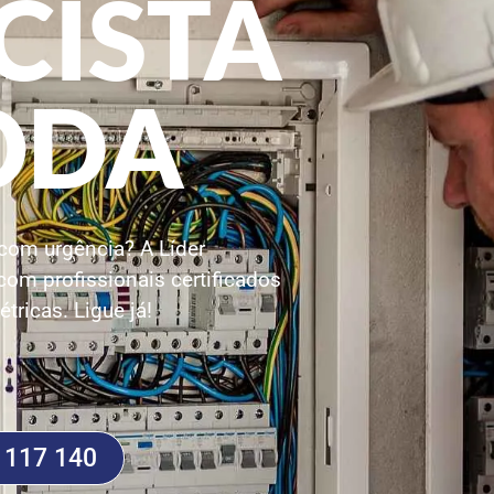
CISTA
ODA
com urgência? A Líder
 com profissionais certificados
tricas. Ligue já!
 117 140