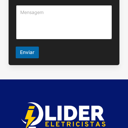
u
M
n
e
t
n
o
s
a
g
e
m
Enviar