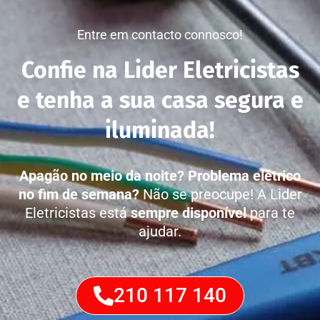
Entre em contacto connosco!
Confie na Lider Eletricistas
e tenha a sua casa segura e
iluminada!
Apagão no meio da noite?
Problema elétrico
no fim de semana?
Não se preocupe! A Lider
Eletricistas está
sempre disponível
para te
ajudar.
210 117 140