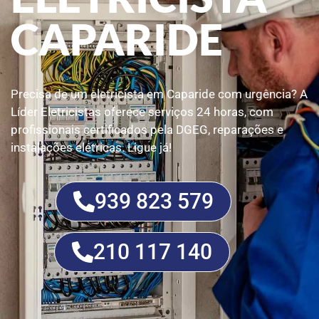
CAPARIDE
Precisa de um eletricista em Caparide com urgência? A
Líder Eletricistas oferece serviços 24 horas, com
profissionais certificados pela DGEG, reparações e
instalações elétricas. Ligue já!
939 823 579
210 117 140