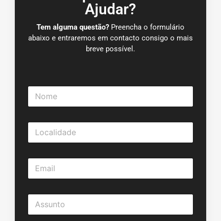
Ajudar?
Tem alguma questão?
Preencha o formulário
abaixo e entraremos em contacto consigo o mais
breve possível.
N
o
m
e
L
*
o
c
a
E
l
m
i
a
d
i
a
A
l
d
s
*
e
s
*