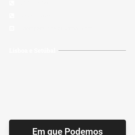
210 117 140
939 823 579
lidereparacoes.pt@gmail.com
Lisboa e Setúbal
Em que Podemos