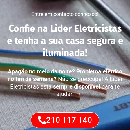
Entre em contacto connosco!
Confie na Lider Eletricistas
e tenha a sua casa segura e
iluminada!
Apagão no meio da noite?
Problema elétrico
no fim de semana?
Não se preocupe! A Lider
Eletricistas está
sempre disponível
para te
ajudar.
210 117 140