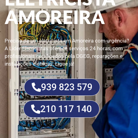
AMOREIRA
Precisa de um eletricista em Amoreira com urgência?
A Líder Eletricistas oferece serviços 24 horas, com
profissionais certificados pela DGEG, reparações e
instalações elétricas. Ligue já!
939 823 579
210 117 140