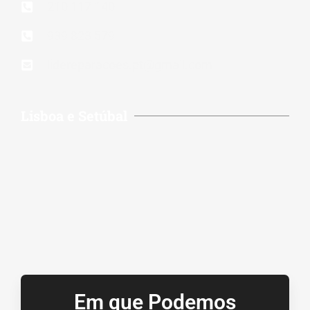
210 117 140
939 823 579
lidereparacoes.pt@gmail.com
Lisboa e Setúbal
Em que Podemos