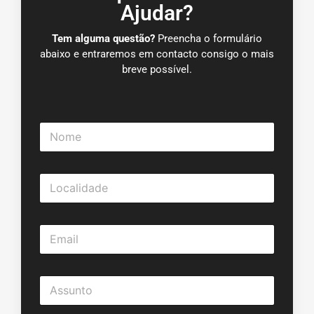
Ajudar?
Tem alguma questão?
Preencha o formulário
abaixo e entraremos em contacto consigo o mais
breve possível.
N
o
m
e
L
*
o
c
a
E
l
m
i
a
d
i
a
A
l
d
s
*
e
s
*