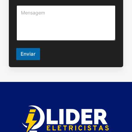
u
M
n
e
t
n
o
s
a
g
e
m
Enviar